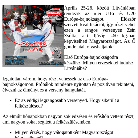
Április 25-26. között Litvániában
rendezik az idei U16 és U20
Európa-bajnokságot. Először
szerzett kvalifikációt, így részt vehet
ezen a rangos versenyen Zsin
Zsófia, aki ifjúsági -60 kg-ban
képviselheti Magyarországot. Az Ő
gondolatait olvashatjátok:
Első Európa-bajnokságodra
készülsz. Milyen érzésekkel indulsz
Litvániába?
Izgatottan várom, hogy részt vehessek az első Európa-
bajnokságomon. Próbálok mindenre nyitottan és pozitívan tekinteni,
élvezni az élményt és a verseny hangulatát.
Ez az eddigi legrangosabb versenyed. Hogy sikerült a
felkészülésed?
Az elmúlt hónapokban nagyon sok edzésen és erősítőn vettem részt,
ami nagyon sokat segített a felkészülésemben.
Milyen érzés, hogy válogatottként Magyarországot
képviselheted?