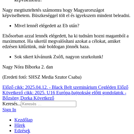
Nagy megtiszteltetés számomra hogy Magyarországot
képviselhetem. Büszkeséggel tölt el és igyekszem mindent beleadni.
Mivel lennél elégedett az Eb után?
Elsősorban azzal lennék elégedett, ha ki tudnám hozni magamból a
maximumot. Ha sikerül megvalósítani azokat a célokat, amiket
edzésen kitűztünk, már boldogan jönnék haza.
Sok sikert kívánunk Zsófi, nagyon szurkolunk!
Nagy Nóra Bíborka 2. dan
(Eredeti fotó: SHSZ Media Szutor Csaba)
Előző cikk: 2025.04.12. - Black Belt szeminárium Cegléden
Előző
Következő cikk: 2025. U16 Európa-bajnokság előtti gondolatok -
Bőzsöny Dorka
Következő
Keresés...
Sign In
Kezdőlap
Hírek
Edzések