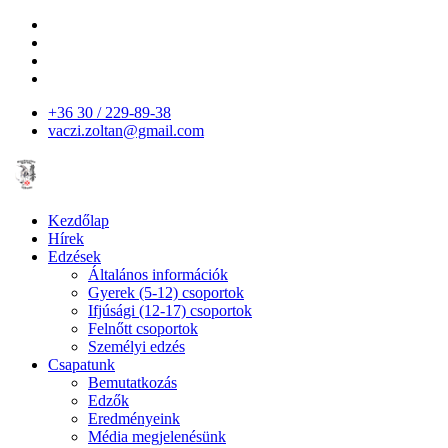
+36 30 / 229-89-38
vaczi.zoltan@gmail.com
Kezdőlap
Hírek
Edzések
Általános információk
Gyerek (5-12) csoportok
Ifjúsági (12-17) csoportok
Felnőtt csoportok
Személyi edzés
Csapatunk
Bemutatkozás
Edzők
Eredményeink
Média megjelenésünk