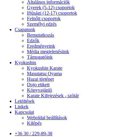
Általános információk
Gyerek (5-12) csoportok
Ifjúsági (12-17) csoportok
Felnőtt csoportok
Személyi edzés
Csapatunk
Bemutatkozás
Edzők
Eredményeink
Média megjelenésünk
Támogatóink
Kyokushin
Kyokushin Karate
Masutatsu Oyama
Hazai történet
Dojo etikett
Könyvajánló
Karate Kifejezések - szótár
Letöltések
Linkek
Kapcsolat
Weboldal beállítások
Kilépés
+36 30 / 229-89-38