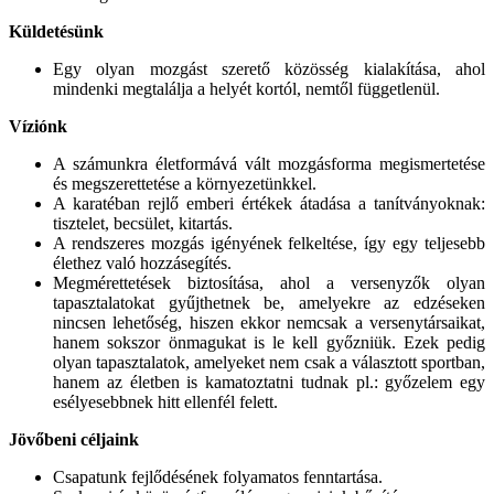
Küldetésünk
Egy olyan mozgást szerető közösség kialakítása, ahol
mindenki megtalálja a helyét kortól, nemtől függetlenül.
Víziónk
A számunkra életformává vált mozgásforma megismertetése
és megszerettetése a környezetünkkel.
A karatéban rejlő emberi értékek átadása a tanítványoknak:
tisztelet, becsület, kitartás.
A rendszeres mozgás igényének felkeltése, így egy teljesebb
élethez való hozzásegítés.
Megmérettetések biztosítása, ahol a versenyzők olyan
tapasztalatokat gyűjthetnek be, amelyekre az edzéseken
nincsen lehetőség, hiszen ekkor nemcsak a versenytársaikat,
hanem sokszor önmagukat is le kell győzniük. Ezek pedig
olyan tapasztalatok, amelyeket nem csak a választott sportban,
hanem az életben is kamatoztatni tudnak pl.: győzelem egy
esélyesebbnek hitt ellenfél felett.
Jövőbeni céljaink
Csapatunk fejlődésének folyamatos fenntartása.