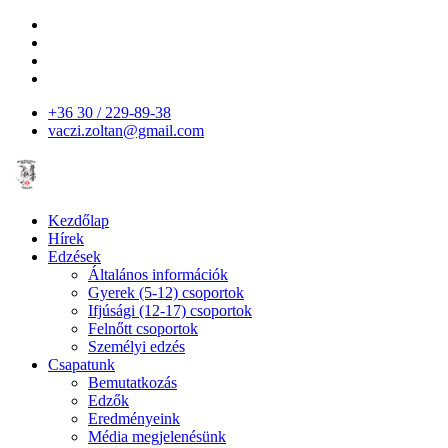
+36 30 / 229-89-38
vaczi.zoltan@gmail.com
Kezdőlap
Hírek
Edzések
Általános információk
Gyerek (5-12) csoportok
Ifjúsági (12-17) csoportok
Felnőtt csoportok
Személyi edzés
Csapatunk
Bemutatkozás
Edzők
Eredményeink
Média megjelenésünk