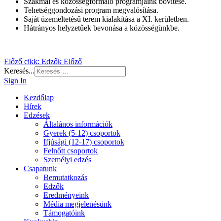
Szakmai és közösségformáló programjaink bővítése.
Tehetséggondozási program megvalósítása.
Saját üzemeltetésű terem kialakítása a XI. kerületben.
Hátrányos helyzetűek bevonása a közösségünkbe.
Előző cikk: Edzők
Előző
Keresés...
Sign In
Kezdőlap
Hírek
Edzések
Általános információk
Gyerek (5-12) csoportok
Ifjúsági (12-17) csoportok
Felnőtt csoportok
Személyi edzés
Csapatunk
Bemutatkozás
Edzők
Eredményeink
Média megjelenésünk
Támogatóink