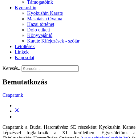
Támogatóink
Kyokushin
Kyokushin Karate
Masutatsu Oyama
Hazai történet
Dojo etikett
Könyvajánló
Karate Kifejezések - szótár
Letöltések
Linkek
Kapcsolat
Keresés...
Bemutatkozás
Csapatunk
Csapatunk a Budai Harcművész SE részeként Kyokushin Karate
képzéssel foglalkozik a XI. kerületben. Egyesületünk a