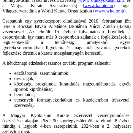
Shinkyokushin Harcművész Szövetség (
www.shinkyokushin.hu
) és
a Magyar Karate Szakszövetség (
www.karate.hu
) tagja.
Világszervezetünk a World Karate Organization (
www.wko.or.jp
)
.
Csapatunk egy gyerekcsoport elindításával 2010. februárban jött
létre a Bocskai István Általános Iskolában Váczi Zoltán (4.dan)
vezetésével. Az elmúlt 15 évben folyamatosan bővültek a
csoportjaink, így mára már 9 csoportban zajlanak a foglalkozások a
legkisebbektől a felnőttekig, amelyekből egyik
gyerekcsoportunkban figyelem- és magatartás zavaros gyerekek
fejlesztése történik a karate mozgásanyagán keresztül.
A hétköznapi edzéseket számos további program színesíti:
edzőtáborok, szemináriumok,
övvizsgák,
közösségi programok (kirándulás, múzeumlátogatás, egyéb
sportok kipróbálása),
bemutatók,
versenyek formagyakorlatban és küzdelemben (részvétel,
szervezés).
A Magyar Kyokushin Karate Szervezet versenyminősítési
összesítése alapján közel 90 sportegyesületből az elmúlt 8 évben
mindig a legjobb 4-ben szerepeltünk. 2024-ben a 2. helyezést
szereztük meg.