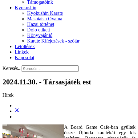
Támogatóink
Kyokushin
Kyokushin Karate
Masutatsu Oyama
Hazai történet
Dojo etikett
Könyvajánló
Karate Kifejezések - szótár
Letöltések
Linkek
Kapcsolat
Keresés...
2024.11.30. - Társasjáték est
Hírek
A Board Game Cafe-ban gyűltek
össze Újbuda karatékái egy kis