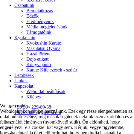
Csapatunk
Bemutatkozás
Edzők
Eredményeink
Média megjelenésünk
Támogatóink
Kyokushin
Kyokushin Karate
Masutatsu Oyama
Hazai történet
Dojo etikett
Könyvajánló
Karate Kifejezések - szótár
Letöltések
Linkek
Kapcsolat
Weboldal beállítások
Kilépés
We use cookies
+36 30 / 229-89-38
Weboldalunkon sütiket használunk. Ezek egy része elengedhetetlen az
vaczi.zoltan@gmail.com
oldal működéséhez, míg mások segítenek nekünk ezen az oldalon és a
felhasználói élményen (nyomkövető sütik). Ön eldöntheti, hogy
engedélyezi -e a cookie -kat vagy sem. Kérjük, vegye figyelembe,
hogy ha elutasítja őket, előfordulhat, hogy nem tudja használni a