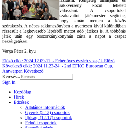
lazításra. Rengeteg társasjáték és
sakkverseny közül lehetett
választani. A csoportokat
szakavattott játékmester segítette,
hogy simán menjen a közös
szórakozás. A népes sakkmezőnyben a nyertesen kívül különdíjban
részesült a legkevesebb lépésből mattot adó játékos is. A többórás
játék után egy boszorkánykonyhán zárta a napot a csapat
beszélgetéssel.
Varga Péter 2. kyu
Előző cikk: 2024.12.09-11. - Fehér öves évzáró vizsgák
Előző
Következő cikk: 2024.11.23-24. - 2nd EFKO European Cup,
Antwerpen
Következő
Keresés...
Sign In
Kezdőlap
Hírek
Edzések
Általános információk
Gyerek (5-12) csoportok
Ifjúsági (12-17) csoportok
Felnőtt csoportok
Személyi edzés