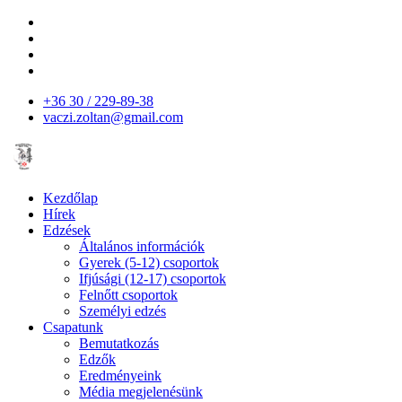
+36 30 / 229-89-38
vaczi.zoltan@gmail.com
Kezdőlap
Hírek
Edzések
Általános információk
Gyerek (5-12) csoportok
Ifjúsági (12-17) csoportok
Felnőtt csoportok
Személyi edzés
Csapatunk
Bemutatkozás
Edzők
Eredményeink
Média megjelenésünk